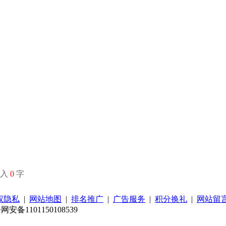
输入
0
字
权隐私
|
网站地图
|
排名推广
|
广告服务
|
积分换礼
|
网站留
d 京公网安备1101150108539