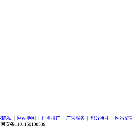
权隐私
|
网站地图
|
排名推广
|
广告服务
|
积分换礼
|
网站留
d 京公网安备1101150108539