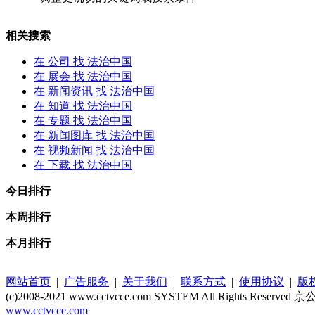
相关搜索
在
公司
找 法治中国
在
展会
找 法治中国
在
新闻资讯
找 法治中国
在
知道
找 法治中国
在
专题
找 法治中国
在
新闻图库
找 法治中国
在
视频新闻
找 法治中国
在
下载
找 法治中国
今日排行
本周排行
本月排行
网站首页
|
广告服务
|
关于我们
|
联系方式
|
使用协议
|
版
(c)2008-2021 www.cctvcce.com SYSTEM All Rights Reserve
www.cctvcce.com